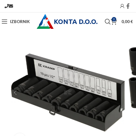
KONTA D.O.O.
0
IZBORNIK
0,00
€