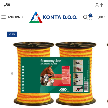
KONTA D.O.O.
0
IZBORNIK
0,00
€
-22%