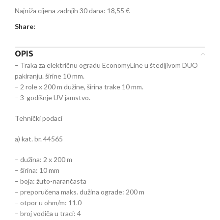
Najniža cijena zadnjih 30 dana:
18,55 €
Share:
OPIS
– Traka za električnu ogradu EconomyLine u štedljivom DUO
pakiranju. širine 10 mm.
– 2 role x 200 m dužine, širina trake 10 mm.
– 3-godišnje UV jamstvo.
Tehnički podaci
a) kat. br. 44565
– dužina: 2 x 200 m
– širina: 10 mm
– boja: žuto-narančasta
– preporučena maks. dužina ograde: 200 m
– otpor u ohm/m: 11.0
– broj vodiča u traci: 4