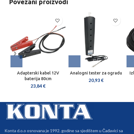
Povezani proizvodi
Adapterski kabel 12V
Analogni tester za ogradu
Iz
baterija 80cm
20,93
€
23,84
€
Konta d.o.o osnovana je 1992. godine sa sjedištem u Čađavici sa