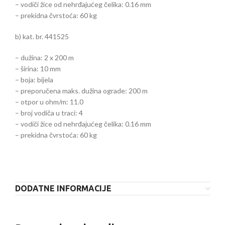
– vodiči žice od nehrđajućeg čelika: 0.16 mm
– prekidna čvrstoća: 60 kg
b) kat. br. 441525
– dužina: 2 x 200 m
– širina: 10 mm
– boja: bijela
– preporučena maks. dužina ograde: 200 m
– otpor u ohm/m: 11.0
– broj vodiča u traci: 4
– vodiči žice od nehrđajućeg čelika: 0.16 mm
– prekidna čvrstoća: 60 kg
DODATNE INFORMACIJE