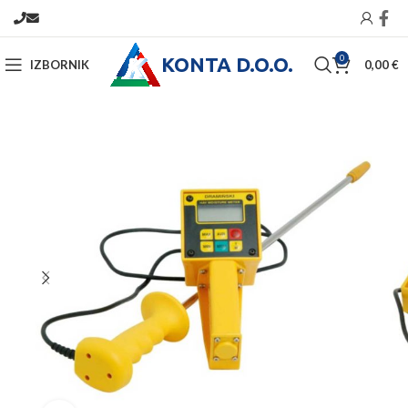
KONTA D.O.O.
0
IZBORNIK
0,00
€