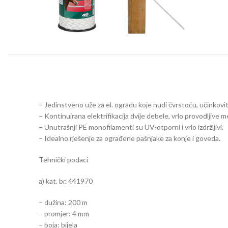
– Jedinstveno uže za el. ogradu koje nudi čvrstoću, učinkovito
– Kontinuirana elektrifikacija dvije debele, vrlo provodljiv
– Unutrašnji PE monofilamenti su UV-otporni i vrlo izdržljivi.
– Idealno rješenje za ograđene pašnjake za konje i goveda.
Tehnički podaci
a) kat. br. 441970
– dužina: 200 m
– promjer: 4 mm
– boja: bijela