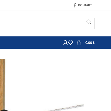
KONTAKT
0
0,00
€
Uže EconomyLine unakrsno 200 m
ine unakrsno 200 m