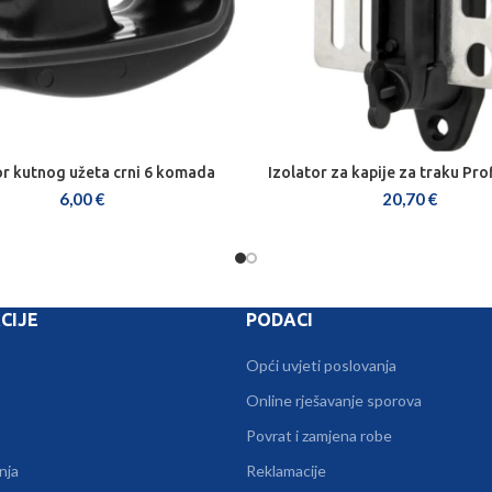
or kutnog užeta crni 6 komada
Izolator za kapije za traku Pro
DODAJ U KOŠARICU
DODAJ U KOŠARICU
6,00
€
20,70
€
CIJE
PODACI
Opći uvjeti poslovanja
Online rješavanje sporova
Povrat i zamjena robe
nja
Reklamacije