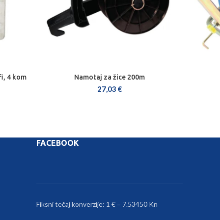
fi, 4 kom
Namotaj za žice 200m
DODAJ U KOŠARICU
27,03
€
FACEBOOK
Fiksni tečaj konverzije: 1 € = 7.53450 Kn