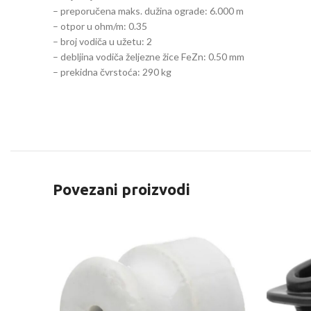
– preporučena maks. dužina ograde: 6.000 m
– otpor u ohm/m: 0.35
– broj vodiča u užetu: 2
– debljina vodiča željezne žice FeZn: 0.50 mm
– prekidna čvrstoća: 290 kg
Povezani proizvodi