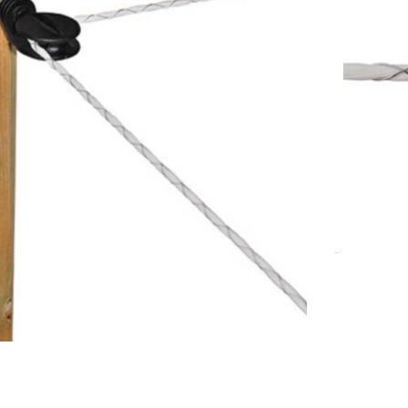
7-10 dana.
DODAJ U KOŠARICU
i