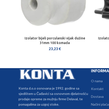
Izolator bijeli porculanski vijak dužine
Izolat
DODAJ U KOŠARICU
31mm 100 komada
23,23
€
INFORMA
O nama
Konta d.o.o osnovana je 1992. godine sa
Kontakt
sjedištem u Čađavici sa osnovnom djelatnošću
Dostava
prodaje opreme za mužnju firme Delaval, te
pomagalima za uzgoj stoke.
Načini plaća