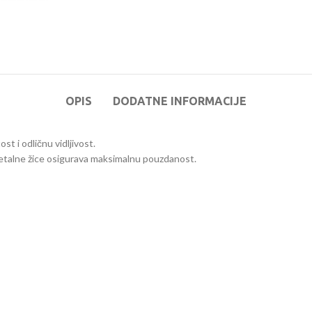
OPIS
DODATNE INFORMACIJE
st i odličnu vidljivost.
e metalne žice osigurava maksimalnu pouzdanost.