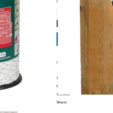
Na zalihi kod dobavljača, dobava 
POŠALJITE UPIT
Dodaj na listu želja
SKU:
441970
Kategorije:
Električni pastiri
,
Vodič
Oznaka:
Share: