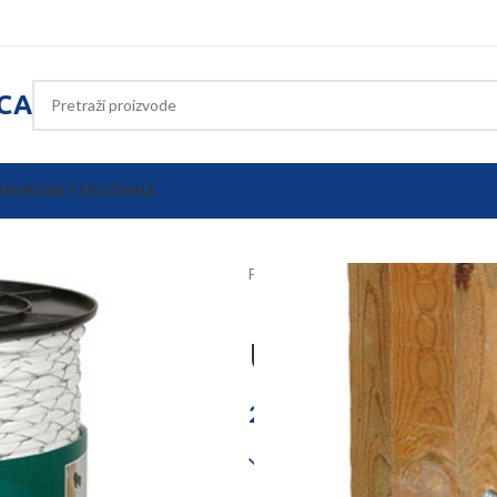
ICA
A
KONTAKT
TRGOVINA
Početna
Električni pastiri
Vodiči
Uže EconomyL
26,57
€
Dostupno