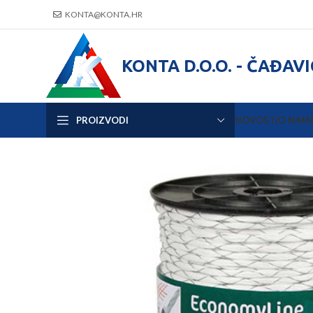
KONTA@KONTA.HR
KONTA D.O.O. - ČAĐAV
PROIZVODI
NOVOSTI
O NAM