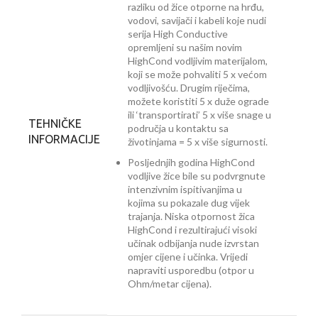
razliku od žice otporne na hrđu,
vodovi, savijači i kabeli koje nudi
serija High Conductive
opremljeni su našim novim
HighCond vodljivim materijalom,
koji se može pohvaliti 5 x većom
vodljivošću. Drugim riječima,
možete koristiti 5 x duže ograde
ili ‘transportirati’ 5 x više snage u
TEHNIČKE
područja u kontaktu sa
INFORMACIJE
životinjama = 5 x više sigurnosti.
Posljednjih godina HighCond
vodljive žice bile su podvrgnute
intenzivnim ispitivanjima u
kojima su pokazale dug vijek
trajanja. Niska otpornost žica
HighCond i rezultirajući visoki
učinak odbijanja nude izvrstan
omjer cijene i učinka. Vrijedi
napraviti usporedbu (otpor u
Ohm/metar cijena).