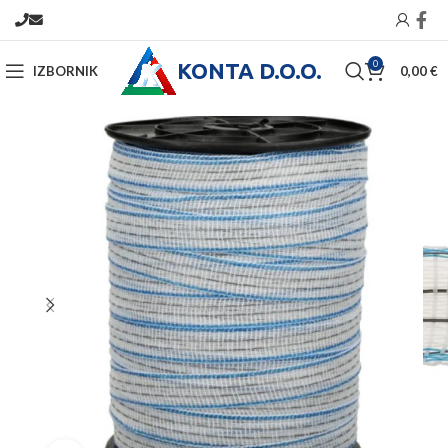
KONTA D.O.O.
0
IZBORNIK
0,00
€