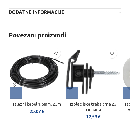
DODATNE INFORMACIJE
Povezani proizvodi
Izlazni kabel 1,6mm, 25m
Izolacijska traka crna 25
Iz
komada
25,07
€
12,59
€