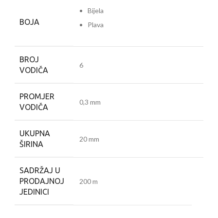
Bijela
BOJA
Plava
BROJ
6
VODIČA
PROMJER
0,3 mm
VODIČA
UKUPNA
20 mm
ŠIRINA
SADRŽAJ U
PRODAJNOJ
200 m
JEDINICI