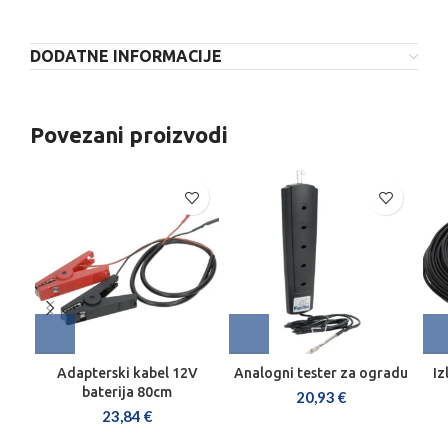
DODATNE INFORMACIJE
Povezani proizvodi
Adapterski kabel 12V
Analogni tester za ogradu
Iz
baterija 80cm
20,93
€
23,84
€