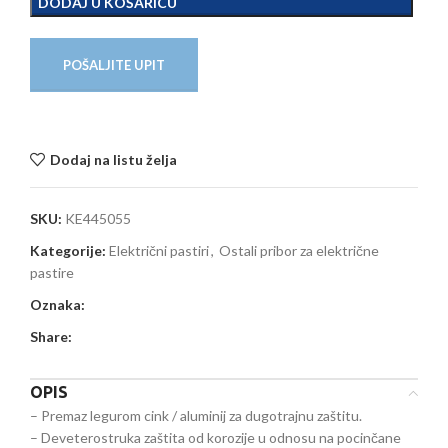
DODAJ U KOŠARICU
POŠALJITE UPIT
Dodaj na listu želja
SKU:
KE445055
Kategorije:
Električni pastiri
,
Ostali pribor za električne
pastire
Oznaka:
Share:
OPIS
– Premaz legurom cink / aluminij za dugotrajnu zaštitu.
– Deveterostruka zaštita od korozije u odnosu na pocinčane