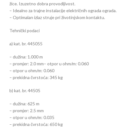
žice. Izuzetno dobra provodljivost.
– Idealno za trajne instalacije električnih ograda ograda.
– Optimalan izlaz struje pri životinjskom kontaktu.
Tehnički podaci
a) kat. br. 445055
– dužina: 1.000 m
– promjer: 2.0 mm– otpor u ohm/m: 0.060
– otpor u ohm/m: 0.060
– prekidna čvrstoća: 345 kg
b) kat. br. 44505
– dužina: 625 m
– promjer: 2.5 mm
– otpor u ohm/m: 0.035
– prekidna čvrstoća: 650 kg