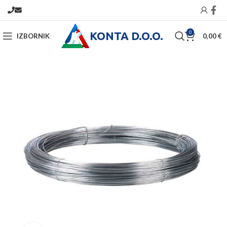
KONTA D.O.O.
0
IZBORNIK
0,00
€