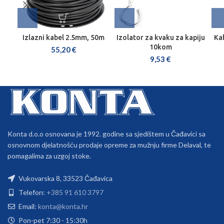
Izlazni kabel 2.5mm, 50m
Izolator za kvaku za kapiju
Ka
10kom
55,20
€
9,53
€
Konta d.o.o osnovana je 1992. godine sa sjedištem u Čađavici sa
osnovnom djelatnošću prodaje opreme za mužnju firme Delaval, te
pomagalima za uzgoj stoke.
Vukovarska 8, 33523 Čađavica
Telefon:
+385 91 610 3797
Email:
konta@konta.hr
Pon-pet 7:30 - 15:30h