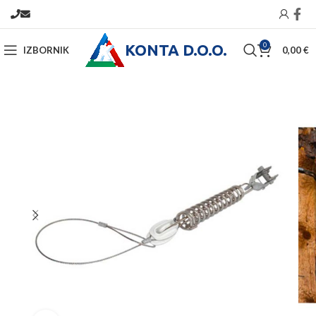
KONTA D.O.O.
0
IZBORNIK
0,00
€