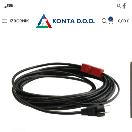
KONTA D.O.O.
0
IZBORNIK
0,00
€