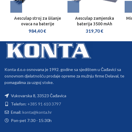
Aesculap stroj za šišanje
Aesculap zamjenska
Mi
ovaca na baterije
baterija 3500 mAh
984,40
€
319,70
€
Konta d.o.o osnovana je 1992. godine sa sjedištem u Čađavici sa
osnovnom djelatnošću prodaje opreme za mužnju firme Delaval, te
pomagalima za uzgoj stoke.
Vukovarska 8, 33523 Čađavica
Telefon:
+385 91 610 3797
Email:
konta@konta.hr
Pon-pet 7:30 - 15:30h