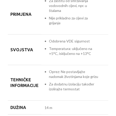
Za zaštitu od smrzavanja
vodovodnih cijevi, npr. u
štalama
PRIMJENA
Nije prikladno za cijevi za
grijanje
Odobrena VDE sigurnost
Temperatura: uključeno na
SVOJSTVA
+5°C, isključeno na +13°C
Oprez: Ne postavljajte
nadomak životinjama koje grizu
TEHNIČKE
Za dodatnu izolaciju također
INFORMACIJE
izolirajte termostat
DUŽINA
14 m