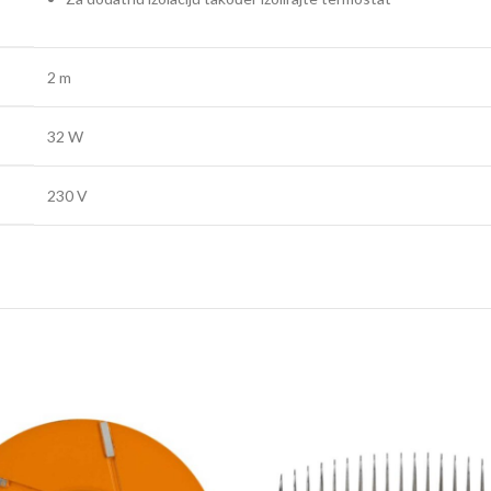
2 m
32 W
230 V