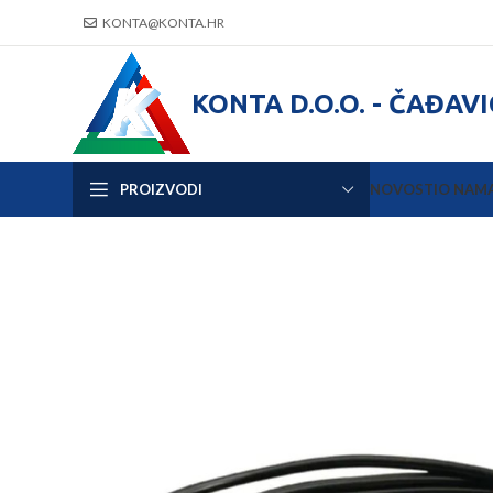
KONTA@KONTA.HR
KONTA D.O.O. - ČAĐAV
PROIZVODI
NOVOSTI
O NAM