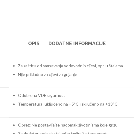
OPIS
DODATNE INFORMACIJE
Za zaštitu od smrzavanja vodovodnih cijevi, npr. u štalama
Nije prikladno za cijevi za grijanje
Odobrena VDE sigurnost
Temperatura: uključeno na +5°C, isključeno na +13°C
Oprez: Ne postavljajte nadomak životinjama koje grizu
Za dodatnu izolaciju također izolirajte termostat