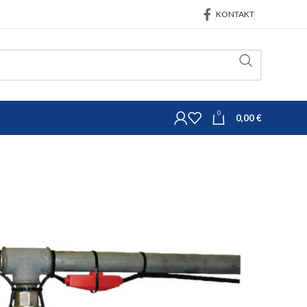
KONTAKT
0
0,00
€
Ostali potrošni materijal
nje sa termostatom 2m