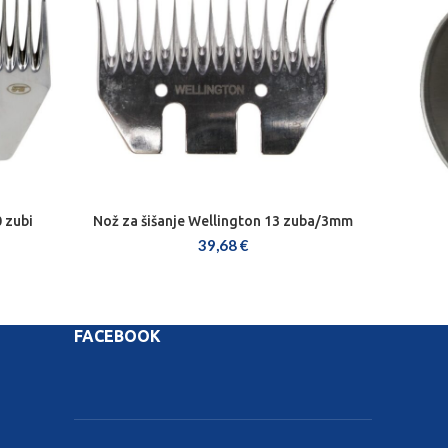
 zubi
Nož za šišanje Wellington 13 zuba/3mm
DODAJ U KOŠARICU
39,68
€
FACEBOOK