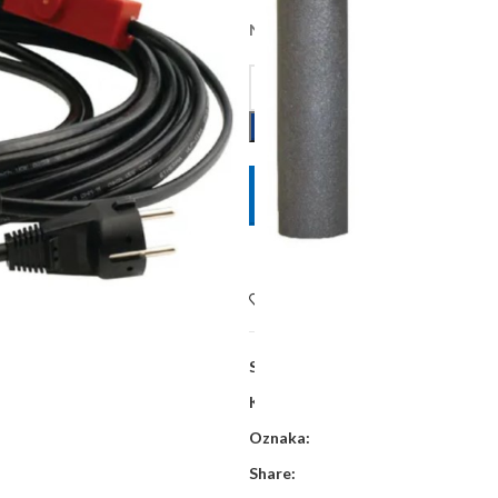
Na zalihi kod dobavljača, dobava 
POŠALJITE UPIT
Dodaj na listu želja
SKU:
WE223585
Kategorije:
Ostali potrošni materija
Oznaka:
Share: