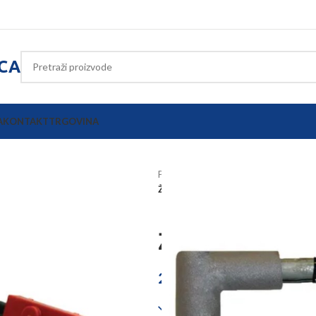
ICA
A
KONTAKT
TRGOVINA
Početna
Poljoprivredna oprema
Žica za grijanje sa termostatom 2m
Žica za grija
28,75
€
Dostupno