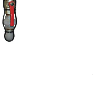
7-10 dana.
DODAJ U KOŠARICU
l
,
Poljoprivredna oprema