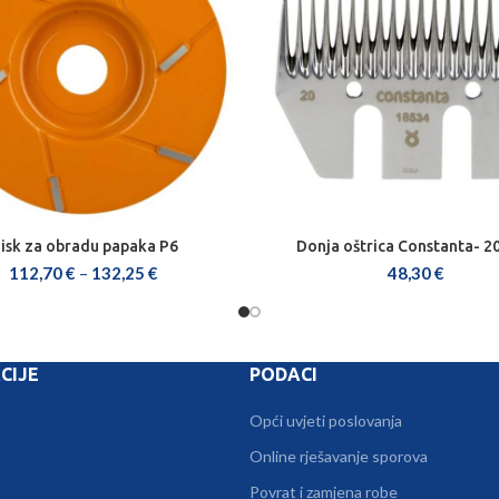
isk za obradu papaka P6
Donja oštrica Constanta- 20
ODABERI OPCIJE
DODAJ U KOŠARICU
112,70
€
–
132,25
€
48,30
€
CIJE
PODACI
Opći uvjeti poslovanja
Online rješavanje sporova
Povrat i zamjena robe