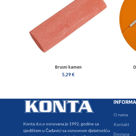
Brusni kamen
D
DODAJ U KOŠARICU
5,29
€
INFORMA
O nama
Konta d.o.o osnovana je 1992. godine sa
Kontakt
sjedištem u Čađavici sa osnovnom djelatnošću
Dostava