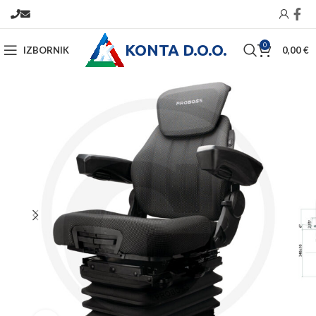
KONTA D.O.O.
0
IZBORNIK
0,00
€