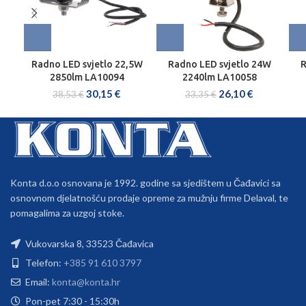
Radno LED svjetlo 22,5W
Radno LED svjetlo 24W
R
2850lm LA10094
2240lm LA10058
30,15
€
26,10
€
38,53
€
33,35
€
Konta d.o.o osnovana je 1992. godine sa sjedištem u Čađavici sa
osnovnom djelatnošću prodaje opreme za mužnju firme Delaval, te
pomagalima za uzgoj stoke.
Vukovarska 8, 33523 Čađavica
Telefon:
+385 91 610 3797
Email:
konta@konta.hr
Pon-pet 7:30 - 15:30h