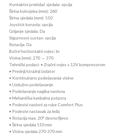
Kontaktni prekidač sjedala: opcija
Širina kolosjeka (mm): 260
Širina sjedala (mm): 510
Joystick konzola: opcija
Grijanje sjedala: Da
Sigurnosni sustav: opcija
Rotacija: Da
Bočni horizontalni ovjes: br
Visina (mm): 270 → 370
Tehnički podaci: • Zračni ovjes s 12V kompresorom
• Prednji/stražnji izolator
• Kontinuirano podešavanje visine
• Uzdužno podešavanje
• Podešavanje nagiba naslona
• Mehanička lumbalna potpora
• Podesivi nasloni za ruke Comfort Plus
• Podesivi nastavak za leđa
• Rotacija max. 20° desno/lijevo
• Širina sjedala 510 mm
• Visina sjedala 270-370 mm