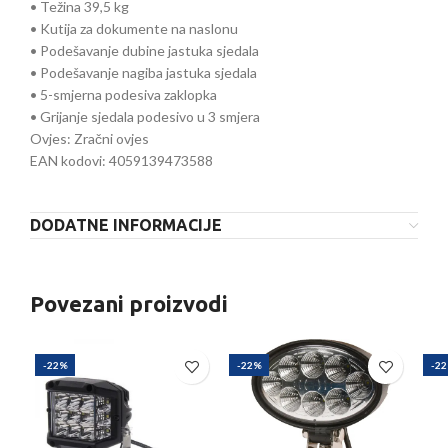
• Težina 39,5 kg
• Kutija za dokumente na naslonu
• Podešavanje dubine jastuka sjedala
• Podešavanje nagiba jastuka sjedala
• 5-smjerna podesiva zaklopka
• Grijanje sjedala podesivo u 3 smjera
Ovjes: Zračni ovjes
EAN kodovi: 4059139473588
DODATNE INFORMACIJE
Povezani proizvodi
-22%
-22%
-2