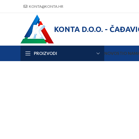
KONTA@KONTA.HR
KONTA D.O.O. - ČAĐAV
PROIZVODI
NOVOSTI
O NAM