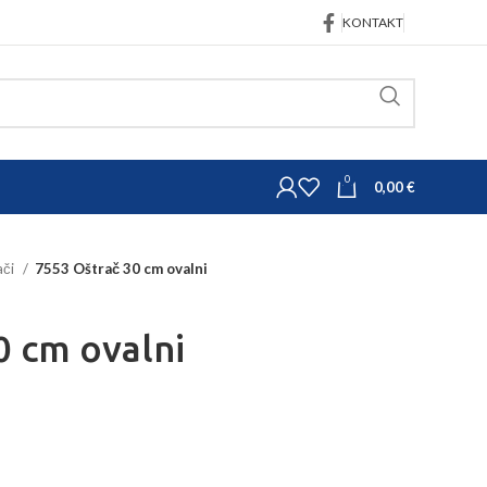
KONTAKT
0
0,00
€
ači
7553 Oštrač 30 cm ovalni
0 cm ovalni