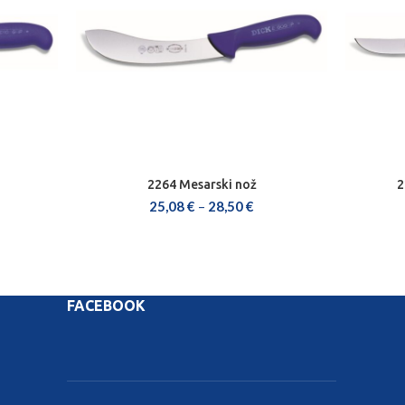
2264 Mesarski nož
2
ODABERI OPCIJE
25,08
€
–
28,50
€
FACEBOOK