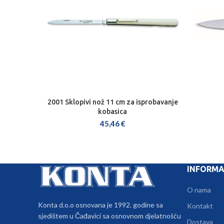
2001 Sklopivi nož 11 cm za isprobavanje
DODAJ U KOŠARICU
kobasica
45,46
€
INFORMA
O nama
Konta d.o.o osnovana je 1992. godine sa
Kontakt
sjedištem u Čađavici sa osnovnom djelatnošću
Dostava