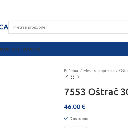
ICA
A
KONTAKT
TRGOVINA
Početna
Mesarska oprema
Oštr
7553 Oštrač 3
46,00
€
Dostupno