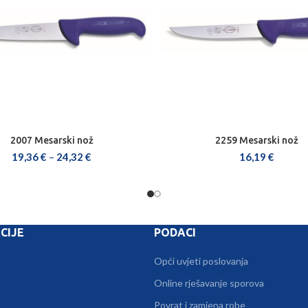
2007 Mesarski nož
2259 Mesarski nož
ODABERI OPCIJE
ODABERI OPCIJE
19,36
€
–
24,32
€
16,19
€
CIJE
PODACI
Opći uvjeti poslovanja
Online rješavanje sporova
Povrat i zamjena robe