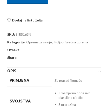
Dodaj na listu želja
SKU:
SIR5163N
Kategorije:
Oprema za svinje
,
Poljoprivredna oprema
Oznaka:
Share:
OPIS
PRIMJENA
Za prasad i krmače
Trosmjerno podesivo
plastično cjedilo
SVOJSTVA
S prorezima