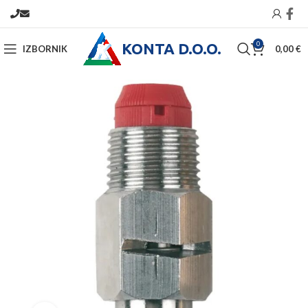
KONTA D.O.O.
0
IZBORNIK
0,00
€