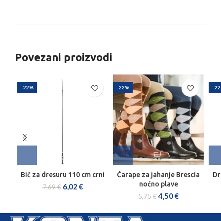
Povezani proizvodi
-22%
-22%
-2
Bič za dresuru 110 cm crni
Čarape za jahanje Brescia
Dr
noćno plave
6,02
€
7,69
€
4,50
€
5,75
€