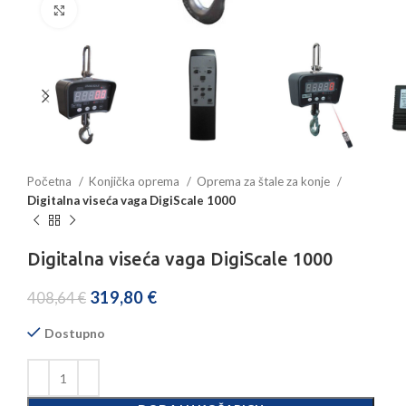
Povećajte sliku
Početna
Konjička oprema
Oprema za štale za konje
Digitalna viseća vaga DigiScale 1000
Digitalna viseća vaga DigiScale 1000
319,80
€
408,64
€
Dostupno