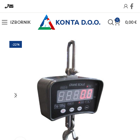
KONTA D.O.O.
0
IZBORNIK
0,00
€
-22%