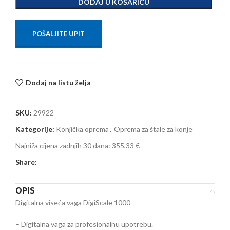
DODAJ U KOŠARICU
POŠALJITE UPIT
Dodaj na listu želja
SKU:
29922
Kategorije:
Konjička oprema
,
Oprema za štale za konje
Najniža cijena zadnjih 30 dana:
355,33 €
Share:
OPIS
Digitalna viseća vaga DigiScale 1000
– Digitalna vaga za profesionalnu upotrebu.