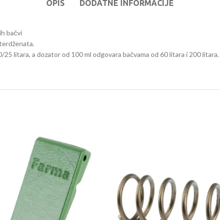
OPIS
DODATNE INFORMACIJE
ih bačvi
eterdženata.
/25 litara, a dozator od 100 ml odgovara bačvama od 60 litara i 200 litara.