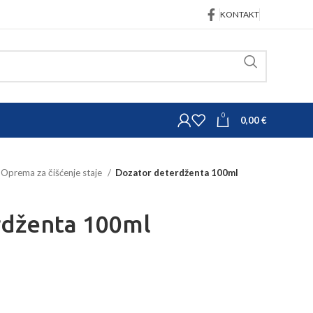
KONTAKT
0
0,00
€
Oprema za čišćenje staje
Dozator deterdženta 100ml
rdženta 100ml