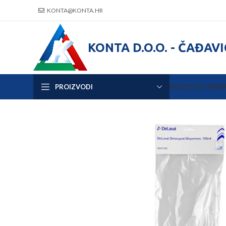
KONTA@KONTA.HR
KONTA D.O.O. - ČAĐAV
PROIZVODI
NOVOSTI
O NAM