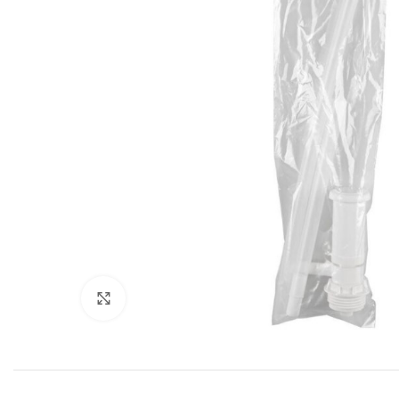
Povećajte sliku