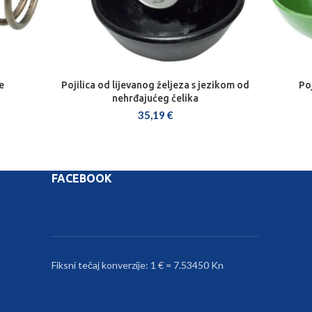
e
Pojilica od lijevanog željeza s jezikom od
Po
DODAJ U KOŠARICU
nehrđajućeg čelika
35,19
€
FACEBOOK
Fiksni tečaj konverzije: 1 € = 7.53450 Kn