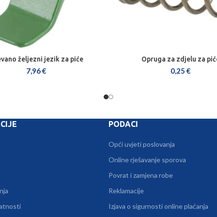
evano željezni jezik za piće
Opruga za zdjelu za pić
DODAJ U KOŠARICU
DODAJ U KOŠARICU
7,96
€
0,25
€
CIJE
PODACI
Opći uvjeti poslovanja
Online rješavanje sporova
Povrat i zamjena robe
nja
Reklamacije
vatnosti
Izjava o sigurnosti online plaćanja