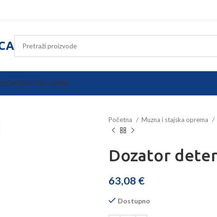
ICA
A
KONTAKT
TRGOVINA
Početna
Muzna i stajska oprema
Dozator dete
63,08
€
Dostupno