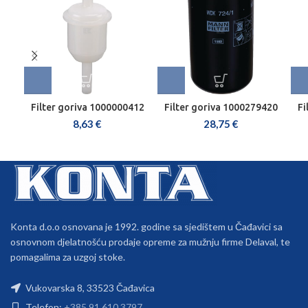
Filter goriva 1000000412
Filter goriva 1000279420
Fi
8,63
€
28,75
€
Konta d.o.o osnovana je 1992. godine sa sjedištem u Čađavici sa
osnovnom djelatnošću prodaje opreme za mužnju firme Delaval, te
pomagalima za uzgoj stoke.
Vukovarska 8, 33523 Čađavica
Telefon:
+385 91 610 3797