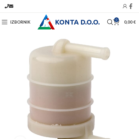
KONTA D.O.O.
0
IZBORNIK
0,00
€