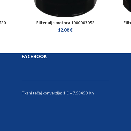
520
Filter ulja motora 1000003052
Fil
DODAJ U KOŠARICU
12,08
€
FACEBOOK
Fiksni tečaj konverzije: 1 € = 7.53450 Kn