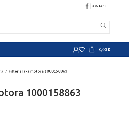
KONTAKT
0
0,00
€
ora
Filter zraka motora 1000158863
motora 1000158863