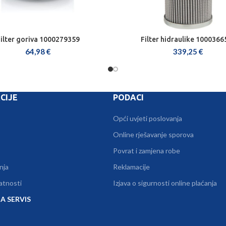
ilter goriva 1000279359
Filter hidraulike 1000366
DODAJ U KOŠARICU
DODAJ U KOŠARICU
64,98
€
339,25
€
CIJE
PODACI
Opći uvjeti poslovanja
Online rješavanje sporova
Povrat i zamjena robe
nja
Reklamacije
vatnosti
Izjava o sigurnosti online plaćanja
A SERVIS