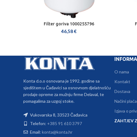
Filter goriva 1000255796
F
DODAJ U KOŠARICU
46,58
€
INFORMA
O nama
Konta d.o.o osnovana je 1992. godine sa
Kontakt
sjedištem u Čađavici sa osnovnom djelatnošću
Dostava
prodaje opreme za mužnju firme Delaval, te
pomagalima za uzgoj stoke.
Načini plaća
Izjava o pri
Vukovarska 8, 33523 Čađavica
ZAHTJEV Z
Telefon:
+385 91 610 3797
Email:
konta@konta.hr