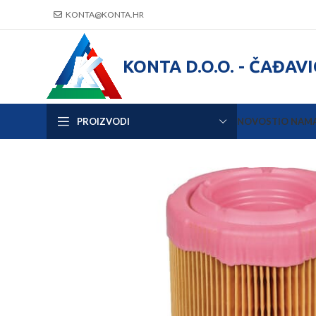
KONTA@KONTA.HR
KONTA D.O.O. - ČAĐAV
PROIZVODI
NOVOSTI
O NAM