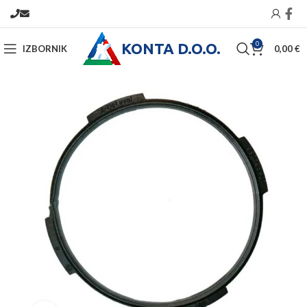
KONTA D.O.O.
0
IZBORNIK
0,00
€