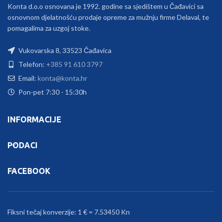
Konta d.o.o osnovana je 1992. godine sa sjedištem u Čađavici sa
osnovnom djelatnošću prodaje opreme za mužnju firme Delaval, te
pomagalima za uzgoj stoke.
Vukovarska 8, 33523 Čađavica
Telefon:
+385 91 610 3797
Email:
konta@konta.hr
Pon-pet 7:30 - 15:30h
INFORMACIJE
PODACI
FACEBOOK
Fiksni tečaj konverzije: 1 € = 7.53450 Kn