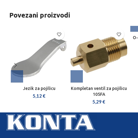
Povezani proizvodi
O-
Jezik za pojilicu
Kompletan ventil za pojilicu
105FA
5,12
€
5,29
€