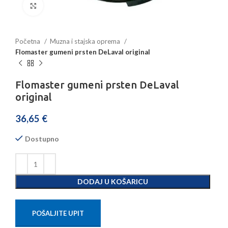
Povećajte sliku
Početna
Muzna i stajska oprema
Flomaster gumeni prsten DeLaval original
Flomaster gumeni prsten DeLaval
original
36,65
€
Dostupno
DODAJ U KOŠARICU
POŠALJITE UPIT