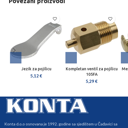
Povezani proizvodi
Jezik za pojilicu
Kompletan ventil za pojilicu
Mes
105FA
5,12
€
5,29
€
Konta d.o.o osnovana je 1992. godine sa sjedištem u Čađavici sa