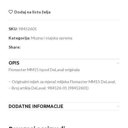
Dodaj na listu želja
SKU:
98452601
Kategorija:
Muzna i stajska oprema
Share:
OPIS
Flomaster MM15 ispod DeLaval originala
– Originalni mijeh za mjerač mlijeka Flomaster MM15 DeLaval.
– Broj artikla DeLaval: 984526-01 (98452601)
DODATNE INFORMACIJE