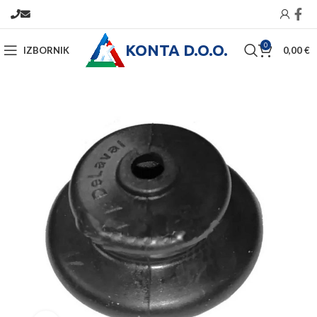
KONTA D.O.O.
0
IZBORNIK
0,00
€