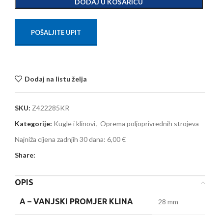
DODAJ U KOŠARICU
POŠALJITE UPIT
Dodaj na listu želja
SKU:
Z422285KR
Kategorije:
Kugle i klinovi
,
Oprema poljoprivrednih strojeva
Najniža cijena zadnjih 30 dana:
6,00 €
Share:
OPIS
A –
VANJSKI PROMJER KLINA
28 mm