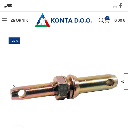
KONTA D.O.O.
0
IZBORNIK
0,00
€
-22%