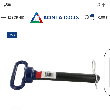
KONTA D.O.O.
0
IZBORNIK
0,00
€
-22%