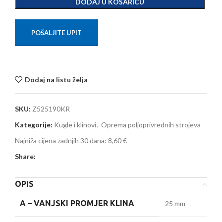
DODAJ U KOŠARICU
POŠALJITE UPIT
Dodaj na listu želja
SKU:
Z525190KR
Kategorije:
Kugle i klinovi
,
Oprema poljoprivrednih strojeva
Najniža cijena zadnjih 30 dana:
8,60 €
Share:
OPIS
A –
VANJSKI PROMJER KLINA
25 mm