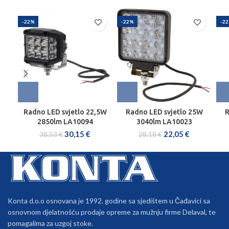
-22%
-22%
-2
Radno LED svjetlo 22,5W
Radno LED svjetlo 25W
R
2850lm LA10094
3040lm LA10023
30,15
€
22,05
€
38,53
€
28,18
€
Konta d.o.o osnovana je 1992. godine sa sjedištem u Čađavici sa
osnovnom djelatnošću prodaje opreme za mužnju firme Delaval, te
pomagalima za uzgoj stoke.