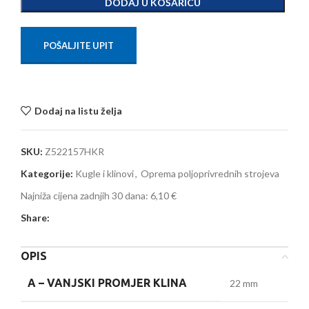
DODAJ U KOŠARICU
POŠALJITE UPIT
Dodaj na listu želja
SKU:
Z522157HKR
Kategorije:
Kugle i klinovi
,
Oprema poljoprivrednih strojeva
Najniža cijena zadnjih 30 dana:
6,10 €
Share:
OPIS
A –
VANJSKI PROMJER KLINA
22 mm