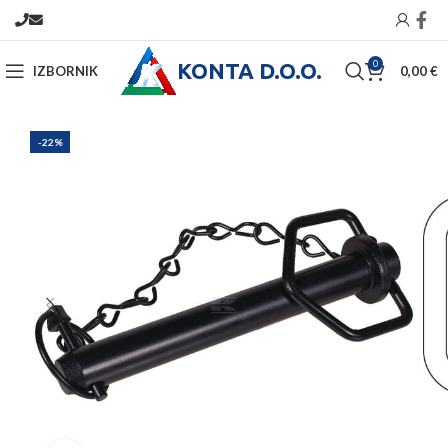
KONTA D.O.O.
0
IZBORNIK
0,00
€
-22%