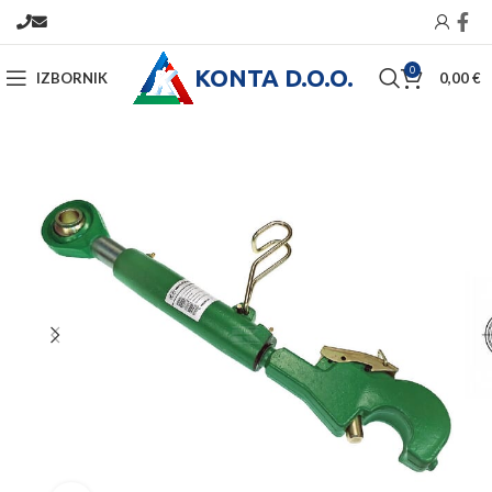
KONTA D.O.O.
0
IZBORNIK
0,00
€