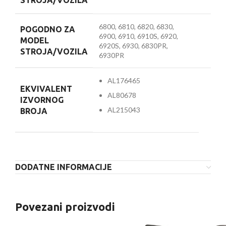
STROJA/VOZILA
6800, 6810, 6820, 6830,
POGODNO ZA
6900, 6910, 6910S, 6920,
MODEL
6920S, 6930, 6830PR,
STROJA/VOZILA
6930PR
AL176465
EKVIVALENT
AL80678
IZVORNOG
AL215043
BROJA
DODATNE INFORMACIJE
Povezani proizvodi