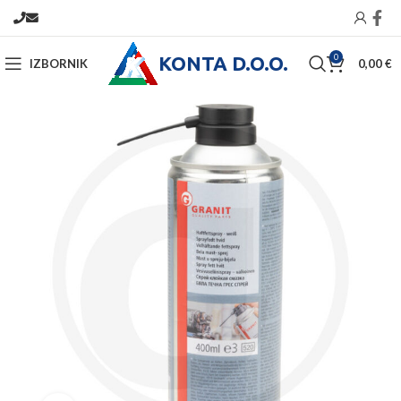
KONTA D.O.O.
0
IZBORNIK
0,00
€