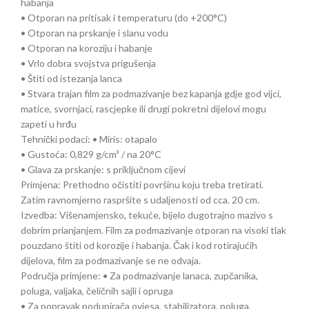
habanja
• Otporan na pritisak i temperaturu (do +200°C)
• Otporan na prskanje i slanu vodu
• Otporan na koroziju i habanje
• Vrlo dobra svojstva prigušenja
• Štiti od istezanja lanca
• Stvara trajan film za podmazivanje bez kapanja gdje god vijci,
matice, svornjaci, rascjepke ili drugi pokretni dijelovi mogu
zapeti u hrđu
Tehnički podaci: • Miris: otapalo
• Gustoća: 0,829 g/cm³ / na 20°C
• Glava za prskanje: s priključnom cijevi
Primjena: Prethodno očistiti površinu koju treba tretirati.
Zatim ravnomjerno raspršite s udaljenosti od cca. 20 cm.
Izvedba: Višenamjensko, tekuće, bijelo dugotrajno mazivo s
dobrim prianjanjem. Film za podmazivanje otporan na visoki tlak
pouzdano štiti od korozije i habanja. Čak i kod rotirajućih
dijelova, film za podmazivanje se ne odvaja.
Područja primjene: • Za podmazivanje lanaca, zupčanika,
poluga, valjaka, čeličnih sajli i opruga
• Za popravak podupirača ovjesa, stabilizatora, poluga,