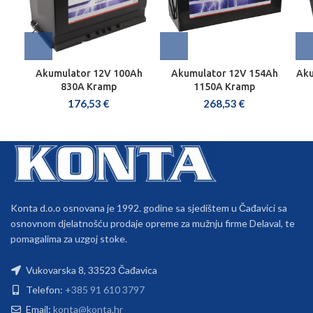
Akumulator 12V 100Ah
Akumulator 12V 154Ah
Aku
830A Kramp
1150A Kramp
176,53
€
268,53
€
Konta d.o.o osnovana je 1992. godine sa sjedištem u Čađavici sa
osnovnom djelatnošću prodaje opreme za mužnju firme Delaval, te
pomagalima za uzgoj stoke.
Vukovarska 8, 33523 Čađavica
Telefon:
+385 91 610 3797
Email:
konta@konta.hr