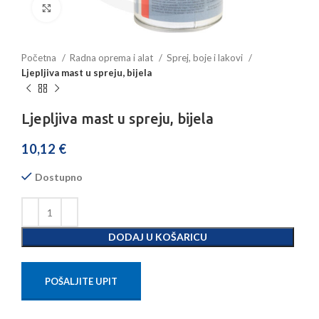
Povećajte sliku
Početna
Radna oprema i alat
Sprej, boje i lakovi
Ljepljiva mast u spreju, bijela
Ljepljiva mast u spreju, bijela
10,12
€
Dostupno
DODAJ U KOŠARICU
POŠALJITE UPIT