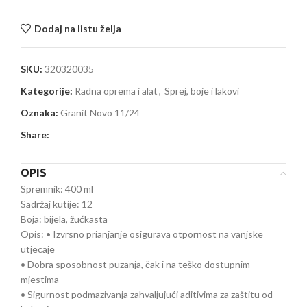
Dodaj na listu želja
SKU:
320320035
Kategorije:
Radna oprema i alat
,
Sprej, boje i lakovi
Oznaka:
Granit Novo 11/24
Share:
OPIS
Spremnik: 400 ml
Sadržaj kutije: 12
Boja: bijela, žućkasta
Opis: • Izvrsno prianjanje osigurava otpornost na vanjske
utjecaje
• Dobra sposobnost puzanja, čak i na teško dostupnim
mjestima
• Sigurnost podmazivanja zahvaljujući aditivima za zaštitu od