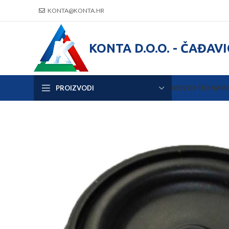
KONTA@KONTA.HR
KONTA D.O.O. - ČAĐAV
PROIZVODI
NOVOSTI
O NAM