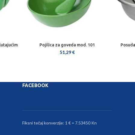
plutajućim
Pojilica za goveda mod. 101
Posuda 
DODAJ U KOŠARICU
51,29
€
FACEBOOK
Fiksni tečaj konverzije: 1 € = 7.53450 Kn