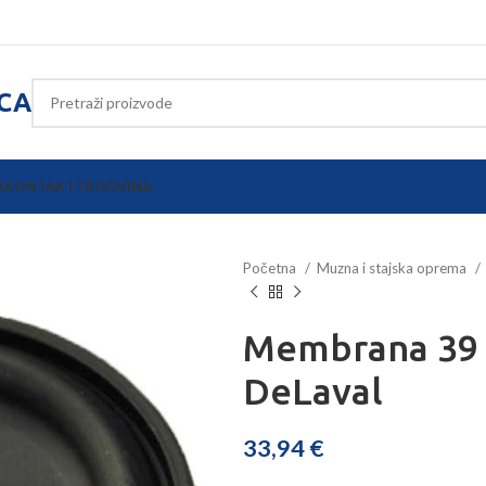
ICA
A
KONTAKT
TRGOVINA
Početna
Muzna i stajska oprema
Membrana 39 
DeLaval
33,94
€