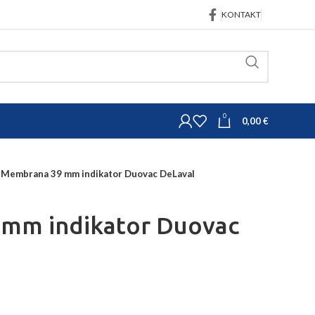
KONTAKT
0
0,00
€
Membrana 39 mm indikator Duovac DeLaval
mm indikator Duovac