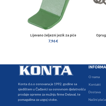
Lijevano željezni jezik za piće
Opruga
DODAJ U KOŠARICU
7,96
€
INFORMA
O nama
Konta d.o.o osnovana je 1992. godine sa
Kontakt
sjedištem u Čađavici sa osnovnom djelatnošću
Dostava
prodaje opreme za mužnju firme Delaval, te
pomagalima za uzgoj stoke.
Načini plaća