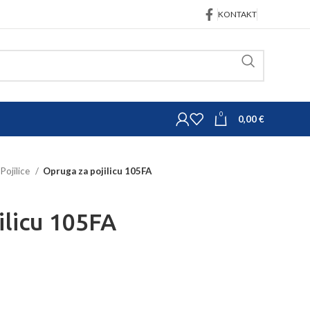
KONTAKT
0
0,00
€
Pojilice
Opruga za pojilicu 105FA
ilicu 105FA