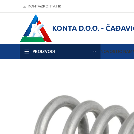
KONTA@KONTA.HR
KONTA D.O.O. - ČAĐAV
PROIZVODI
NOVOSTI
O NAM