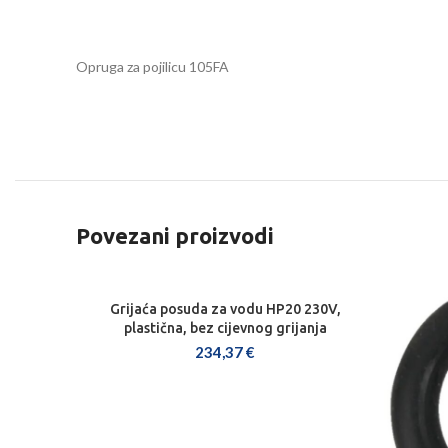
Opruga za pojilicu 105FA
Povezani proizvodi
Grijaća posuda za vodu HP20 230V,
DODAJ U KOŠARICU
plastična, bez cijevnog grijanja
234,37
€