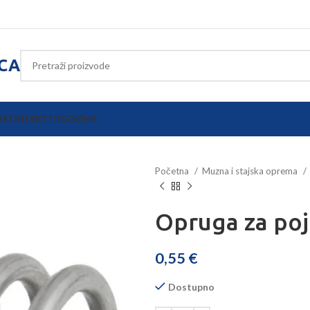
ICA
A
KONTAKT
TRGOVINA
Početna
Muzna i stajska oprema
Opruga za poj
0,55
€
Dostupno