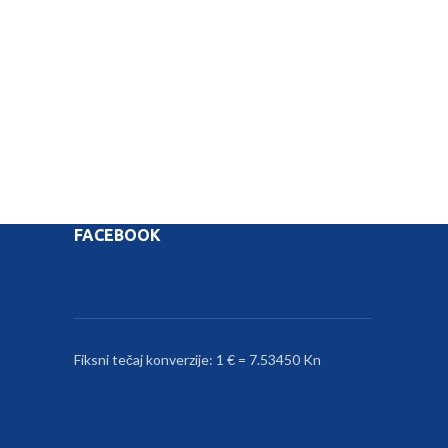
FACEBOOK
Fiksni tečaj konverzije: 1 € = 7.53450 Kn