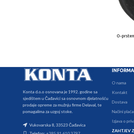
O-prsten
INFORMA
O nama
Konta d.o.o osnovana je 1992. godine sa
Kontakt
sjedištem u Čađavici sa osnovnom djelatnošću
Dostava
prodaje opreme za mužnju firme Delaval, te
pomagalima za uzgoj stoke.
Načini plaća
Izjava o pri
Vukovarska 8, 33523 Čađavica
ZAHTJEV Z
Telefon:
+385 91 610 3797