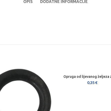
OPIS
DODATNE INFORMACIJE
Opruga od lijevanog željeza 
DODAJ U KOŠARICU
0,35
€