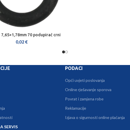
 7,65×1,78mm 70 podupirač crni
DODAJ U KOŠARICU
0,02
€
CIJE
PODACI
Opći uvjeti poslovanja
Online rješavanje sporova
Povrat i zamjena robe
nja
Reklamacije
vatnosti
Izjava o sigurnosti online plaćanja
A SERVIS