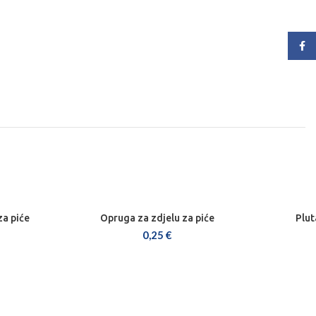
Face
za piće
Opruga za zdjelu za piće
Plut
DODAJ U KOŠARICU
0,25
€