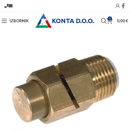
KONTA D.O.O.
0
IZBORNIK
0,00
€