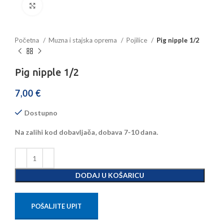
Povećajte sliku
Početna
Muzna i stajska oprema
Pojilice
Pig nipple 1/2
Pig nipple 1/2
7,00
€
Dostupno
Na zalihi kod dobavljača, dobava 7-10 dana.
DODAJ U KOŠARICU
POŠALJITE UPIT