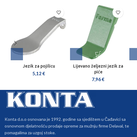
Jezik za pojilicu
Lijevano željezni jezik za
piće
5,12
€
7,96
€
Konta d.o.o osnovana je 1992. godine sa sjedištem u Čađavici sa
osnovnom djelatnošću prodaje opreme za mužnju firme Delaval, te
pomagalima za uzgoj stoke.