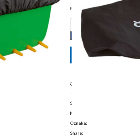
Na zalihi kod dobavljača, dobava 
POŠALJITE UPIT
Dodaj na listu želja
SKU:
14214
Kategorije:
Oprema za ovce, koze i 
Oznaka:
Share: