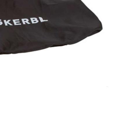
7-10 dana.
DODAJ U KOŠARICU
piliće
,
Poljoprivredna oprema