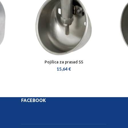
Pojilica za prasad SS
DODAJ U KOŠARICU
15,64
€
FACEBOOK