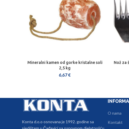
Mineralni kamen od gorke kristalne soli
Nož za 
DODAJ U KOŠARICU
2,5 kg
6,67
€
INFORMA
O nama
Konta d.o.o osnovana je 1992. godine sa
Kontakt
sjedištem u Čađavici sa osnovnom djelatnošću