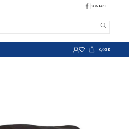
KONTAKT
0
0,00
€
Oprema za ovce, koze i piliće
jad
upnu hranilicu za janjad