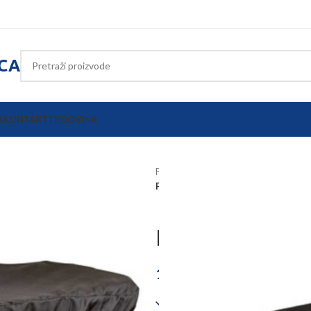
ICA
A
KONTAKT
TRGOVINA
Početna
Poljoprivredna oprema
Pokrivač za grupnu hranilicu za jan
Pokrivač za gr
14,03
€
Dostupno