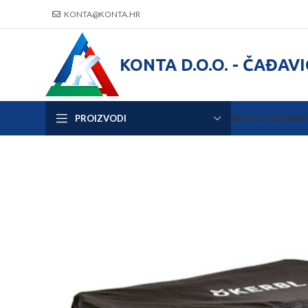
KONTA@KONTA.HR
KONTA D.O.O. - ČAĐAV
PROIZVODI
NOVOSTI
O NAM