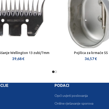
šišanje Wellington 13 zubi/7mm
Pojilica za krmače SS
DODAJ U KOŠARICU
DODAJ U KOŠARICU
39,68
€
36,57
€
CIJE
PODACI
Opći uvjeti poslovanja
Online rješavanje sporova