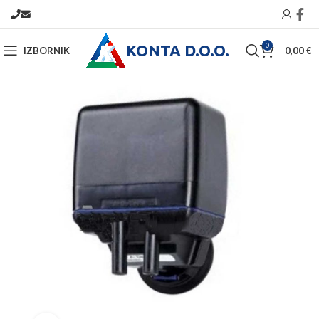
KONTA D.O.O.
0
IZBORNIK
0,00
€