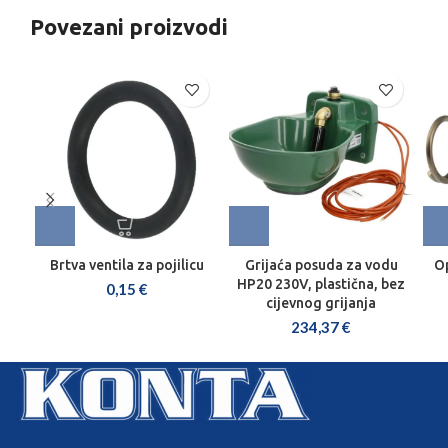
Povezani proizvodi
Brtva ventila za pojilicu
Grijaća posuda za vodu
Op
HP20 230V, plastična, bez
0,15
€
cijevnog grijanja
234,37
€