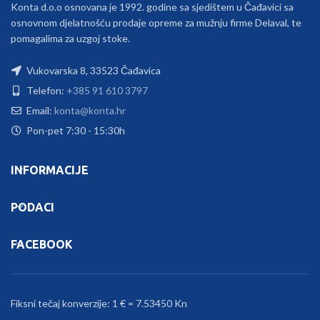
Konta d.o.o osnovana je 1992. godine sa sjedištem u Čađavici sa
osnovnom djelatnošću prodaje opreme za mužnju firme Delaval, te
pomagalima za uzgoj stoke.
Vukovarska 8, 33523 Čađavica
Telefon:
+385 91 610 3797
Email:
konta@konta.hr
Pon-pet 7:30 - 15:30h
INFORMACIJE
PODACI
FACEBOOK
Fiksni tečaj konverzije: 1 € = 7.53450 Kn