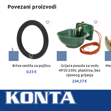
Povezani proizvodi
Brtva ventila za pojilicu
Grijaća posuda za vodu
Mes
HP20 230V, plastična, bez
0,15
€
cijevnog grijanja
234,37
€