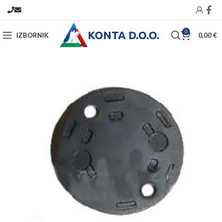
KONTA D.O.O.
0
IZBORNIK
0,00
€