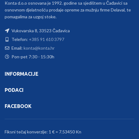
Konta d.o.o osnovana je 1992. godine sa sjedištem u Čađavici sa
osnovnom djelatnošću prodaje opreme za mužnju firme Delaval, te
pomagalima za uzgoj stoke.
Vukovarska 8, 33523 Čađavica
Telefon:
+385 91 610 3797
Email:
konta@konta.hr
Pon-pet 7:30 - 15:30h
INFORMACIJE
PODACI
FACEBOOK
Fiksni tečaj konverzije: 1 € = 7.53450 Kn