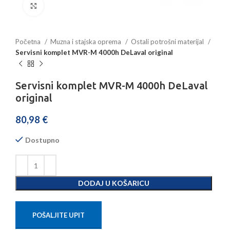
Povećajte sliku
Početna
Muzna i stajska oprema
Ostali potrošni materijal
Servisni komplet MVR-M 4000h DeLaval original
Servisni komplet MVR-M 4000h DeLaval
original
80,98
€
Dostupno
DODAJ U KOŠARICU
POŠALJITE UPIT