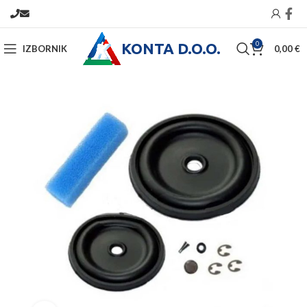
KONTA D.O.O.
0
IZBORNIK
0,00
€