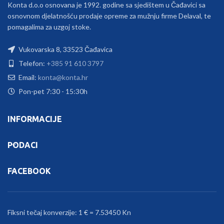
Konta d.o.o osnovana je 1992. godine sa sjedištem u Čađavici sa
osnovnom djelatnošću prodaje opreme za mužnju firme Delaval, te
pomagalima za uzgoj stoke.
Vukovarska 8, 33523 Čađavica
Telefon:
+385 91 610 3797
Email:
konta@konta.hr
Pon-pet 7:30 - 15:30h
INFORMACIJE
PODACI
FACEBOOK
Fiksni tečaj konverzije: 1 € = 7.53450 Kn