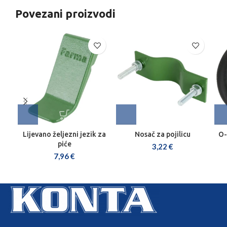
Povezani proizvodi
Lijevano željezni jezik za
Nosač za pojilicu
O-
piće
3,22
€
7,96
€