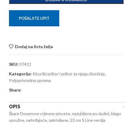
POŠALJITE UPIT
Dodaj na listu želja
SKU:
97411
Kategorije:
Kirurški pribor i pribor za njegu životinja
,
Poljoprivredna oprema
Share:
OPIS
Škare Doyenove crijevne pincete, nazubljene po dužini, blago
opružne, nehrđajuće, zakrivljene, 23 cm S Line verzija