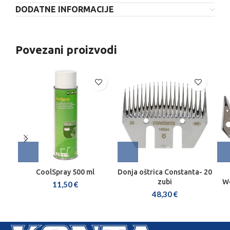
DODATNE INFORMACIJE
Povezani proizvodi
CoolSpray 500 ml
Donja oštrica Constanta- 20
zubi
We
11,50
€
48,30
€