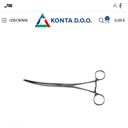
KONTA D.O.O.
0
IZBORNIK
0,00
€