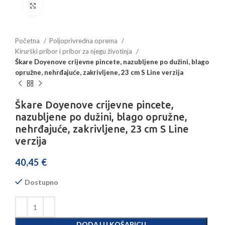
Povećajte sliku
Početna
Poljoprivredna oprema
Kirurški pribor i pribor za njegu životinja
Škare Doyenove crijevne pincete, nazubljene po dužini, blago
opružne, nehrđajuće, zakrivljene, 23 cm S Line verzija
Škare Doyenove crijevne pincete,
nazubljene po dužini, blago opružne,
nehrđajuće, zakrivljene, 23 cm S Line
verzija
40,45
€
Dostupno
DODAJ U KOŠARICU