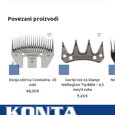
Povezani proizvodi
Donja oštrica Constanta- 20
Gornji nož za šišanje
No
zubi
Wellington Tip BBW – 4,5
mm/4 zuba
48,30
€
9,26
€