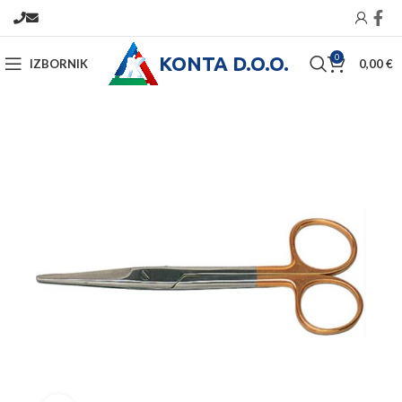
KONTA D.O.O.
0
IZBORNIK
0,00
€