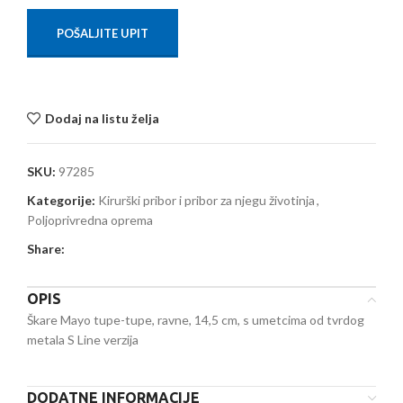
POŠALJITE UPIT
Dodaj na listu želja
SKU:
97285
Kategorije:
Kirurški pribor i pribor za njegu životinja
,
Poljoprivredna oprema
Share:
OPIS
Škare Mayo tupe-tupe, ravne, 14,5 cm, s umetcima od tvrdog
metala S Line verzija
DODATNE INFORMACIJE