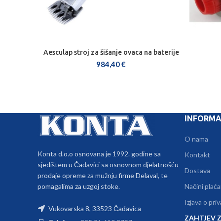
Aesculap stroj za šišanje ovaca na baterije
DODAJ U KOŠARICU
984,40
€
INFORMA
O nama
Konta d.o.o osnovana je 1992. godine sa
Kontakt
sjedištem u Čađavici sa osnovnom djelatnošću
Dostava
prodaje opreme za mužnju firme Delaval, te
pomagalima za uzgoj stoke.
Načini plaća
Izjava o pri
Vukovarska 8, 33523 Čađavica
ZAHTJEV Z