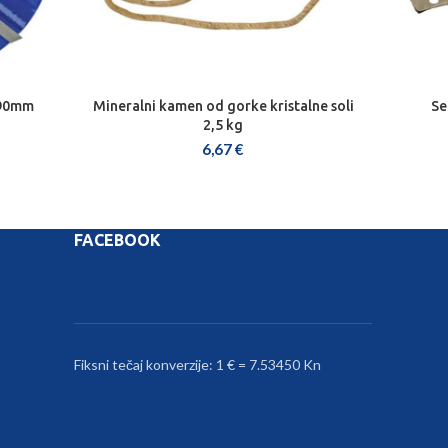
 90mm
Mineralni kamen od gorke kristalne soli
Se
DODAJ U KOŠARICU
2,5 kg
6,67
€
FACEBOOK
Fiksni tečaj konverzije: 1 € = 7.53450 Kn