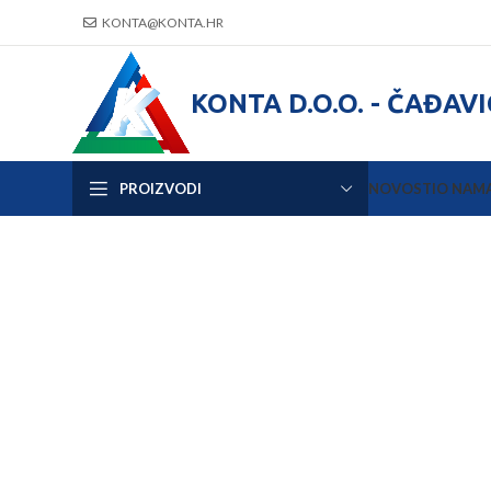
KONTA@KONTA.HR
KONTA D.O.O. - ČAĐAV
PROIZVODI
NOVOSTI
O NAM