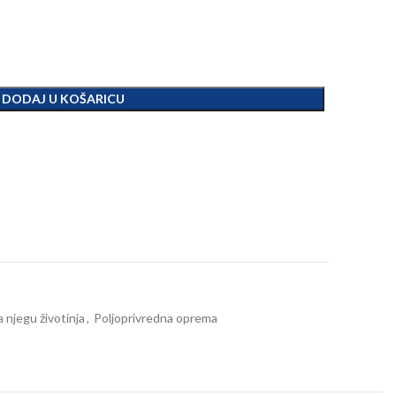
DODAJ U KOŠARICU
za njegu životinja
,
Poljoprivredna oprema