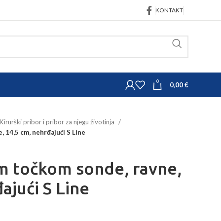
KONTAKT
0
0,00
€
Kirurški pribor i pribor za njegu životinja
, 14,5 cm, nehrđajući S Line
m točkom sonde, ravne,
ajući S Line