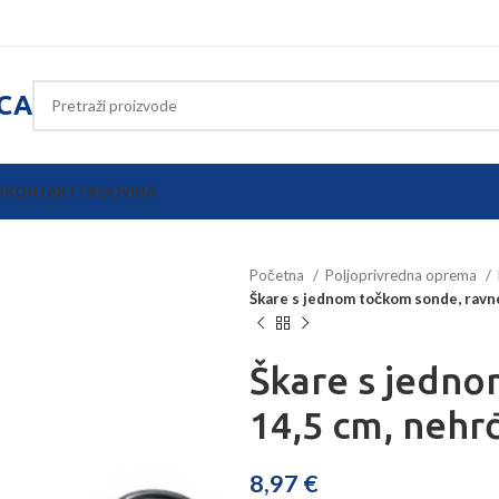
ICA
A
KONTAKT
TRGOVINA
Početna
Poljoprivredna oprema
Škare s jednom točkom sonde, ravne
Škare s jedno
14,5 cm, nehrđ
8,97
€