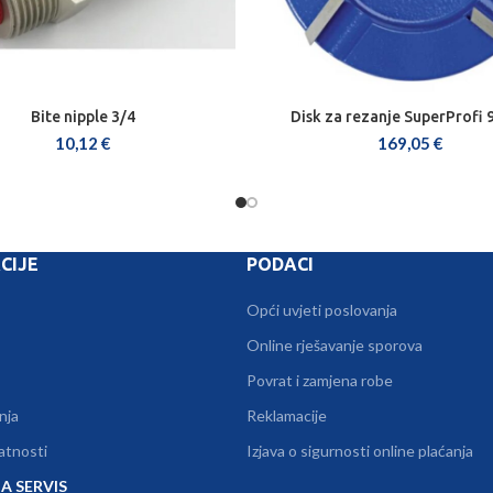
Bite nipple 3/4
Disk za rezanje SuperProfi
DODAJ U KOŠARICU
DODAJ U KOŠARICU
10,12
€
169,05
€
CIJE
PODACI
Opći uvjeti poslovanja
Online rješavanje sporova
Povrat i zamjena robe
nja
Reklamacije
vatnosti
Izjava o sigurnosti online plaćanja
A SERVIS