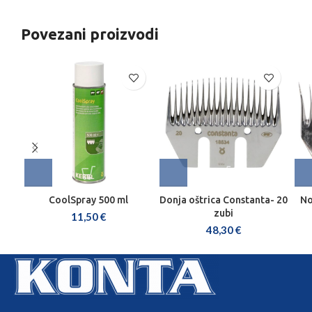
Povezani proizvodi
CoolSpray 500 ml
Donja oštrica Constanta- 20
No
zubi
11,50
€
48,30
€