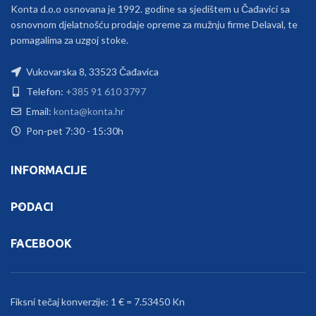
Konta d.o.o osnovana je 1992. godine sa sjedištem u Čađavici sa
osnovnom djelatnošću prodaje opreme za mužnju firme Delaval, te
pomagalima za uzgoj stoke.
Vukovarska 8, 33523 Čađavica
Telefon:
+385 91 610 3797
Email:
konta@konta.hr
Pon-pet 7:30 - 15:30h
INFORMACIJE
PODACI
FACEBOOK
Fiksni tečaj konverzije: 1 € = 7.53450 Kn