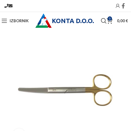
KONTA D.O.O.
0
IZBORNIK
0,00
€