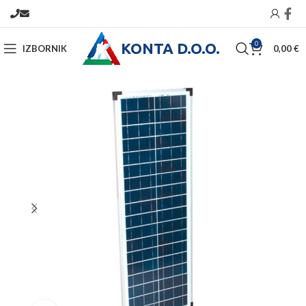
KONTA D.O.O.
0
IZBORNIK
0,00
€