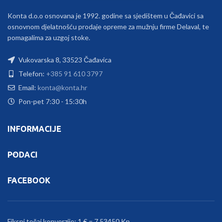
Konta d.o.o osnovana je 1992. godine sa sjedištem u Čađavici sa
osnovnom djelatnošću prodaje opreme za mužnju firme Delaval, te
pomagalima za uzgoj stoke.
Vukovarska 8, 33523 Čađavica
Telefon:
+385 91 610 3797
Email:
konta@konta.hr
Pon-pet 7:30 - 15:30h
INFORMACIJE
PODACI
FACEBOOK
Fiksni tečaj konverzije: 1 € = 7.53450 Kn