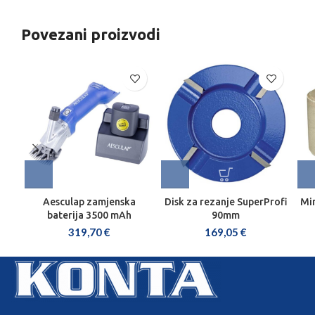
Povezani proizvodi
Aesculap zamjenska
Disk za rezanje SuperProfi
Min
baterija 3500 mAh
90mm
319,70
€
169,05
€