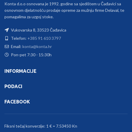
Konta d.o.o osnovana je 1992. godine sa sjedištem u Čađavici sa
osnovnom djelatnošću prodaje opreme za mužnju firme Delaval, te
pomagalima za uzgoj stoke.
Vukovarska 8, 33523 Čađavica
Telefon:
+385 91 610 3797
Email:
konta@konta.hr
Pon-pet 7:30 - 15:30h
INFORMACIJE
PODACI
FACEBOOK
Fiksni tečaj konverzije: 1 € = 7.53450 Kn