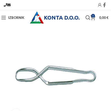
KONTA D.O.O.
0
IZBORNIK
0,00
€