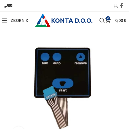
KONTA D.O.O.
0
IZBORNIK
0,00
€