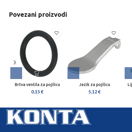
Povezani proizvodi
Brtva ventila za pojilicu
Jezik za pojilicu
Li
0,15
€
5,12
€