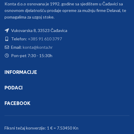
Konta d.o.o osnovana je 1992. godine sa sjedištem u Čađavici sa
osnovnom djelatnošću prodaje opreme za mužnju firme Delaval, te
pomagalima za uzgoj stoke.
Vukovarska 8, 33523 Čađavica
Telefon:
+385 91 610 3797
Email:
konta@konta.hr
Pon-pet 7:30 - 15:30h
INFORMACIJE
PODACI
FACEBOOK
Fiksni tečaj konverzije: 1 € = 7.53450 Kn