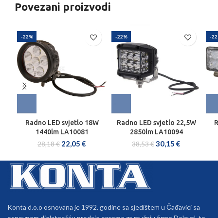
Povezani proizvodi
-22%
-22%
-2
Radno LED svjetlo 18W
Radno LED svjetlo 22,5W
R
1440lm LA10081
2850lm LA10094
22,05
€
30,15
€
28,18
€
38,53
€
Konta d.o.o osnovana je 1992. godine sa sjedištem u Čađavici sa
osnovnom djelatnošću prodaje opreme za mužnju firme Delaval, te