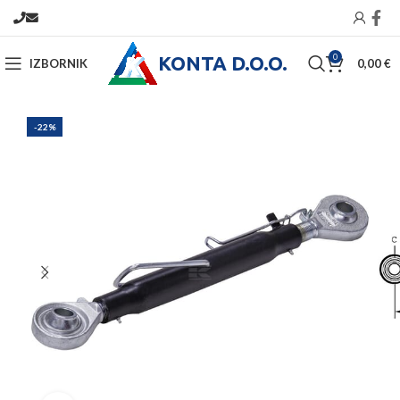
KONTA D.O.O.
0
IZBORNIK
0,00
€
-22%