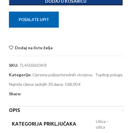
DODAJ U KOŠARICU
POŠALJITE UPIT
Dodaj na listu želja
SKU:
TL4503633KR
Kategorije:
Oprema poljoprivrednih strojeva
,
Topling poluge
Najniža cijena zadnjih 30 dana:
168,00 €
Share:
OPIS
Ušica –
KATEGORIJA PRIKLJUČAKA
ušica