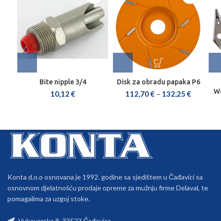
Bite nipple 3/4
Disk za obradu papaka P6
We
10,12
€
112,70
€
–
132,25
€
Konta d.o.o osnovana je 1992. godine sa sjedištem u Čađavici sa
osnovnom djelatnošću prodaje opreme za mužnju firme Delaval, te
pomagalima za uzgoj stoke.
Vukovarska 8, 33523 Čađavica