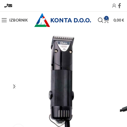
KONTA D.O.O.
0
IZBORNIK
0,00
€