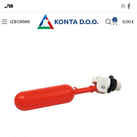
KONTA D.O.O.
0
IZBORNIK
0,00
€