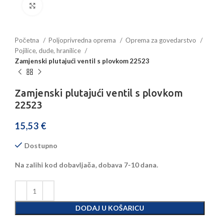
Povećajte sliku
Početna
Poljoprivredna oprema
Oprema za govedarstvo
Pojilice, dude, hranilice
Zamjenski plutajući ventil s plovkom 22523
Zamjenski plutajući ventil s plovkom
22523
15,53
€
Dostupno
Na zalihi kod dobavljača, dobava 7-10 dana.
DODAJ U KOŠARICU