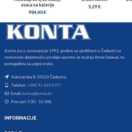
ovaca na baterije
5,29
€
984,40
€
Konta d.o.o osnovana je 1992. godine sa sjedištem u Čađavici sa
osnovnom djelatnošću prodaje opreme za mužnju firme Delaval, te
pomagalima za uzgoj stoke.
Vukovarska 8, 33523 Čađavica
Telefon:
+385 91 610 3797
Email:
konta@konta.hr
Pon-pet 7:30 - 15:30h
INFORMACIJE