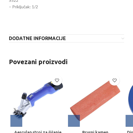
S522
– Priključak: 1/2
DODATNE INFORMACIJE
Povezani proizvodi
Aesculap stroj za šišanje
Brusni kamen
Dis