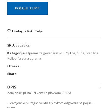
POŠALJITE UPIT
Dodaj na listu želja
SKU:
22523KE
Kategorije:
Oprema za govedarstvo
,
Pojilice, dude, hranilice
,
Poljoprivredna oprema
Oznaka:
Share:
OPIS
Zamjenski plutajući ventil s plovkom 22523
– Zamjenski plutajući ventil s plovkom odgovara na pojilicu