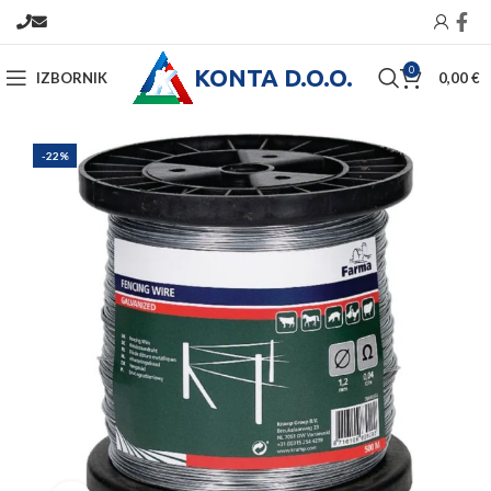
KONTA D.O.O.
0
IZBORNIK
0,00
€
-22%