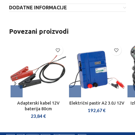
DODATNE INFORMACIJE
Povezani proizvodi
Adapterski kabel 12V
Električni pastir A2 3.0J 12V
Iz
baterija 80cm
192,67
€
23,84
€