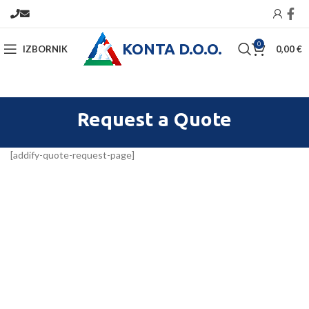
KONTA D.O.O.
0
IZBORNIK
0,00
€
Request a Quote
[addify-quote-request-page]