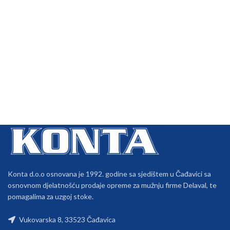
Konta d.o.o osnovana je 1992. godine sa sjedištem u Čađavici sa
osnovnom djelatnošću prodaje opreme za mužnju firme Delaval, te
pomagalima za uzgoj stoke.
Vukovarska 8, 33523 Čađavica