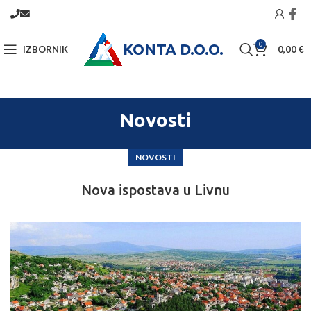
KONTA D.O.O.
0
IZBORNIK
0,00
€
Novosti
NOVOSTI
Nova ispostava u Livnu