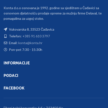
Konta d.o.o osnovana je 1992. godine sa sjedištem u Čađavici sa
osnovnom djelatnošću prodaje opreme za mužnju firme Delaval, te
pomagalima za uzgoj stoke.
Vukovarska 8, 33523 Čađavica
Telefon:
+385 91 610 3797
Email:
konta@konta.hr
Pon-pet 7:30 - 15:30h
INFORMACIJE
PODACI
FACEBOOK
Fiksni tečaj konverzije: 1 € = 7.53450 Kn