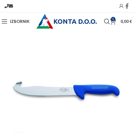
KONTA D.O.O.
0
IZBORNIK
0,00
€