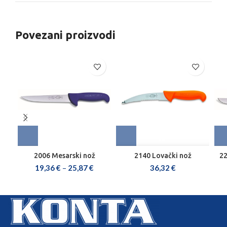
Povezani proizvodi
2006 Mesarski nož
2140 Lovački nož
22
19,36
€
–
25,87
€
36,32
€