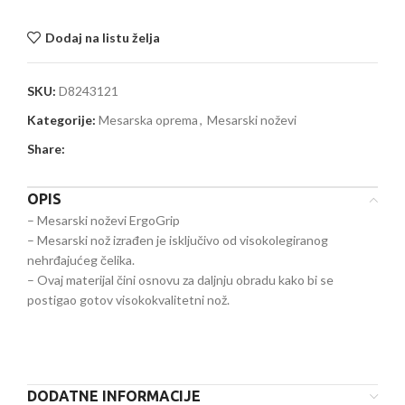
Dodaj na listu želja
SKU:
D8243121
Kategorije:
Mesarska oprema
,
Mesarski noževi
Share:
OPIS
– Mesarski noževi ErgoGrip
– Mesarski nož izrađen je isključivo od visokolegiranog
nehrđajućeg čelika.
– Ovaj materijal čini osnovu za daljnju obradu kako bi se
postigao gotov visokokvalitetni nož.
DODATNE INFORMACIJE