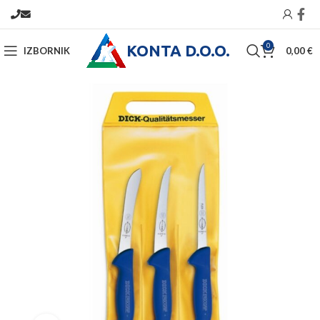
KONTA D.O.O.
0
IZBORNIK
0,00
€