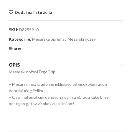
Dodaj na listu želja
SKU:
D8255910
Kategorije:
Mesarska oprema
,
Mesarski noževi
Share:
OPIS
Mesarski noževi ErgoGrip
– Mesarski nož izrađen je isključivo od visokolegiranog
nehrđajućeg čelika.
– Ovaj materijal čini osnovu za daljnju obradu kako bi se
postigao gotov visokokvalitetni nož.