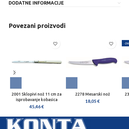
DODATNE INFORMACIJE
Povezani proizvodi
-2
2001 Sklopivi nož 11 cm za
2278 Mesarski nož
23
isprobavanje kobasica
18,05
€
45,46
€