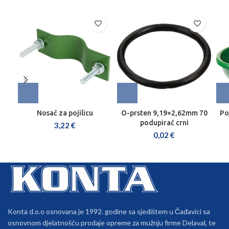
Nosač za pojilicu
O-prsten 9,19×2,62mm 70
Po
podupirač crni
3,22
€
0,02
€
Konta d.o.o osnovana je 1992. godine sa sjedištem u Čađavici sa
osnovnom djelatnošću prodaje opreme za mužnju firme Delaval, te