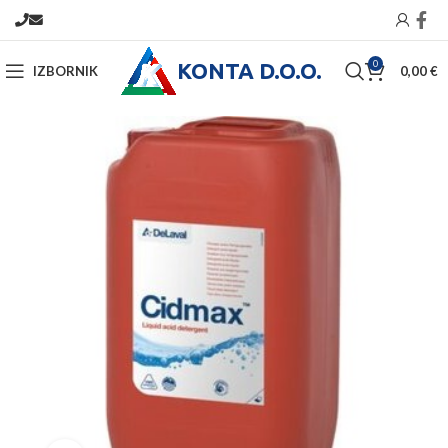
KONTA D.O.O.
0
IZBORNIK
0,00
€