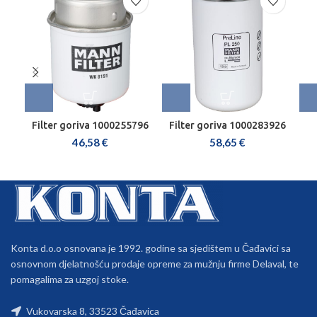
Filter goriva 1000255796
Filter goriva 1000283926
46,58
€
58,65
€
Konta d.o.o osnovana je 1992. godine sa sjedištem u Čađavici sa
osnovnom djelatnošću prodaje opreme za mužnju firme Delaval, te
pomagalima za uzgoj stoke.
Vukovarska 8, 33523 Čađavica