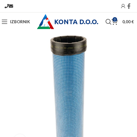
KONTA D.O.O.
0
IZBORNIK
0,00
€