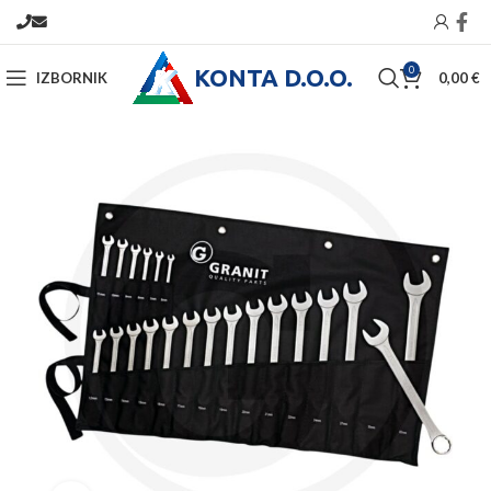
KONTA D.O.O.
0
IZBORNIK
0,00
€