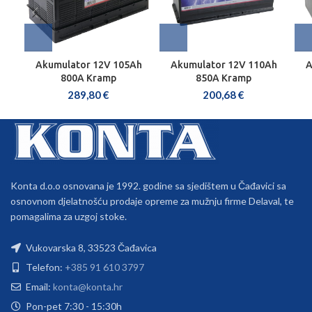
Akumulator 12V 105Ah
Akumulator 12V 110Ah
A
800A Kramp
850A Kramp
289,80
€
200,68
€
Konta d.o.o osnovana je 1992. godine sa sjedištem u Čađavici sa
osnovnom djelatnošću prodaje opreme za mužnju firme Delaval, te
pomagalima za uzgoj stoke.
Vukovarska 8, 33523 Čađavica
Telefon:
+385 91 610 3797
Email:
konta@konta.hr
Pon-pet 7:30 - 15:30h