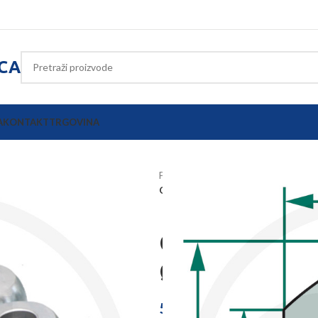
ICA
A
KONTAKT
TRGOVINA
Početna
Oprema poljoprivrednih s
GRANIT Kugla donje poluge kat. 3
GRANIT Kugla 
Ø28,4/64x45m
58,08
€