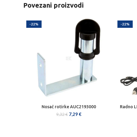
Povezani proizvodi
-22%
-22%
Nosač rotirke AUC2193000
Radno L
DODAJ U KOŠARICU
7,29
€
9,32
€