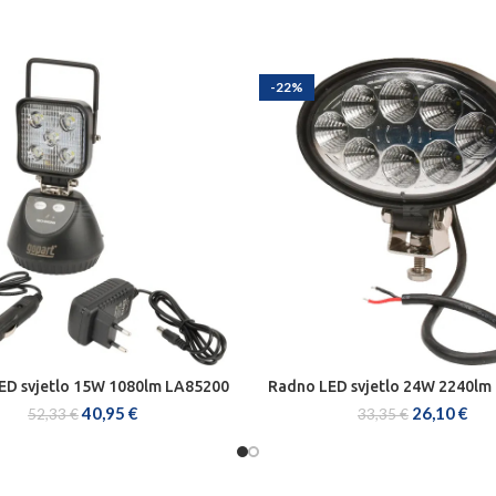
-22%
ED svjetlo 15W 1080lm LA85200
Radno LED svjetlo 24W 2240lm
DODAJ U KOŠARICU
DODAJ U KOŠARICU
40,95
€
26,10
€
52,33
€
33,35
€