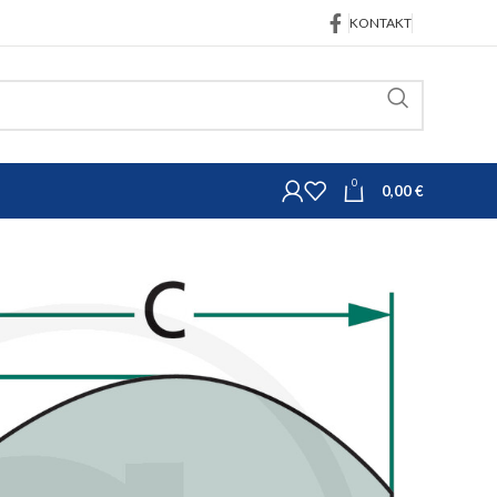
KONTAKT
0
0,00
€
trojeva
Kugle i klinovi
/2 Ø28,4/64x45mm set 10 kom
donje poluge kat. 3/2
m set 10 kom