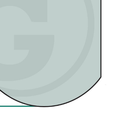
DODAJ U KOŠARICU
poljoprivrednih strojeva