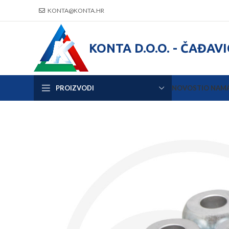
KONTA@KONTA.HR
KONTA D.O.O. - ČAĐAV
PROIZVODI
NOVOSTI
O NAM