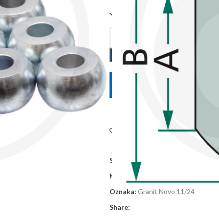
Dostupno
POŠALJITE UPIT
Dodaj na listu želja
SKU:
20011130/10
Kategorije:
Kugle i klinovi
,
Oprema 
Oznaka:
Granit Novo 11/24
Share: