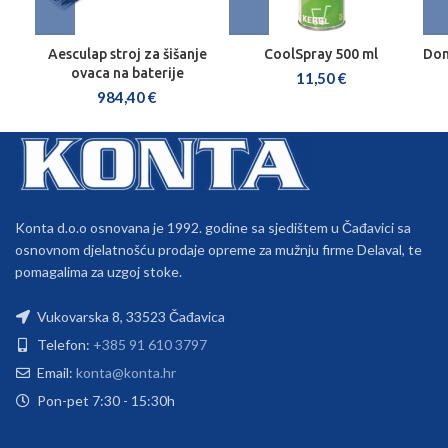
Aesculap stroj za šišanje
CoolSpray 500 ml
Don
ovaca na baterije
11,50
€
984,40
€
Konta d.o.o osnovana je 1992. godine sa sjedištem u Čađavici sa
osnovnom djelatnošću prodaje opreme za mužnju firme Delaval, te
pomagalima za uzgoj stoke.
Vukovarska 8, 33523 Čađavica
Telefon:
+385 91 610 3797
Email:
konta@konta.hr
Pon-pet 7:30 - 15:30h