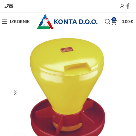
KONTA D.O.O.
0
IZBORNIK
0,00
€